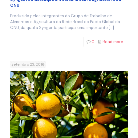
ONU
Produzida pelos integrantes do Grupo de Trabalho de
Alimentos e Agricultura da Rede Brasil do Pacto Global da
ONU, da qual a Syngenta participa, uma importante
[…]
0
Read more
setembro 23, 2016