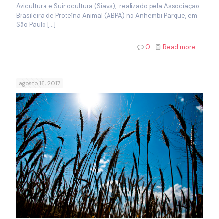
Avicultura e Suinocultura (Siavs), realizado pela Associação
Brasileira de Proteína Animal (ABPA) no Anhembi Parque, em
São Paulo
[…]
0
Read more
agosto 18, 2017