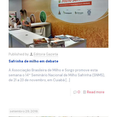
Published by
Editora Gazeta
Safrinha de milho em debate
A Associação Brasileira de Milho e Sorgo promove esta
semana o 14º Seminário Nacional de Milho Safrinha (SNMS),
de 21 a 23 de novembro, em Cuiabá
[…]
0
Read more
setembro 29, 2016