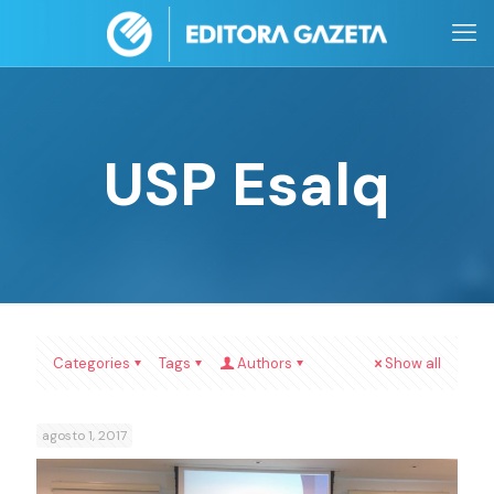
USP Esalq
Categories
Tags
Authors
Show all
agosto 1, 2017