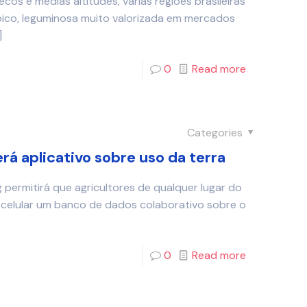
cos e médias altitudes, várias regiões brasileiras
bico, leguminosa muito valorizada em mercados
]
0
Read more
Categories
erá aplicativo sobre uso da terra
permitirá que agricultores de qualquer lugar do
o celular um banco de dados colaborativo sobre o
0
Read more