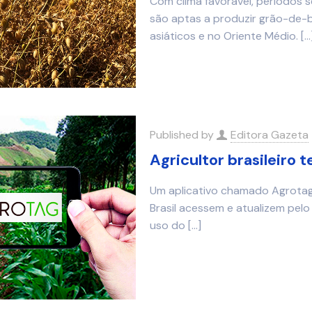
Com clima favorável, períodos se
são aptas a produzir grão-de-
asiáticos e no Oriente Médio.
[…
Published by
Editora Gazeta
Agricultor brasileiro t
Um aplicativo chamado Agrotag 
Brasil acessem e atualizem pel
uso do
[…]