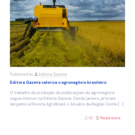
Published by
Editora Gazeta
Editora Gazeta valoriza o agronegócio brasileiro
O trabalho de produção de publicações do agronegócio
segue intenso na Editora Gazeta. Desde janeiro, já foram
lançados a Revista AgroBrasil, o Anuário da Região Oeste
[…]
0
Read more