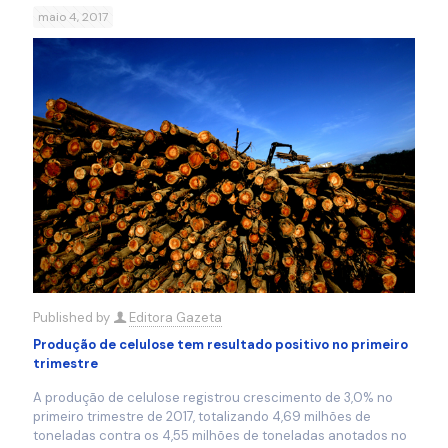
maio 4, 2017
Published by
Editora Gazeta
Produção de celulose tem resultado positivo no primeiro
trimestre
A produção de celulose registrou crescimento de 3,0% no
primeiro trimestre de 2017, totalizando 4,69 milhões de
toneladas contra os 4,55 milhões de toneladas anotados no