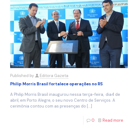
Published by
Editora Gazeta
Philip Morris Brasil fortalece operações no RS
A Philip Morris Brasil inaugurou nessa terça-feira, dia4 de
abril, em Porto Alegre, o seu novo Centro de Serviços. A
cerimônia contou com as presenças do
[…]
0
Read more