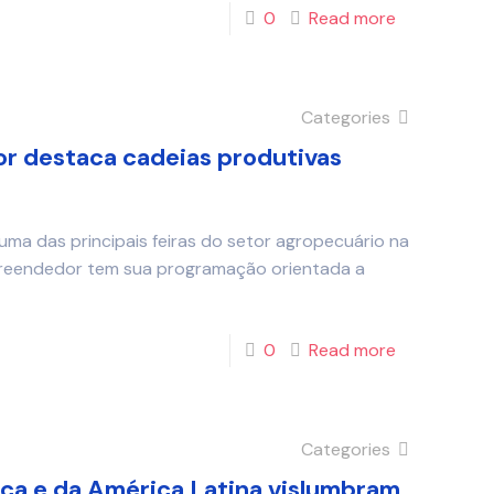
0
Read more
Categories
r destaca cadeias produtivas
uma das principais feiras do setor agropecuário na
preendedor tem sua programação orientada a
0
Read more
Categories
ica e da América Latina vislumbram