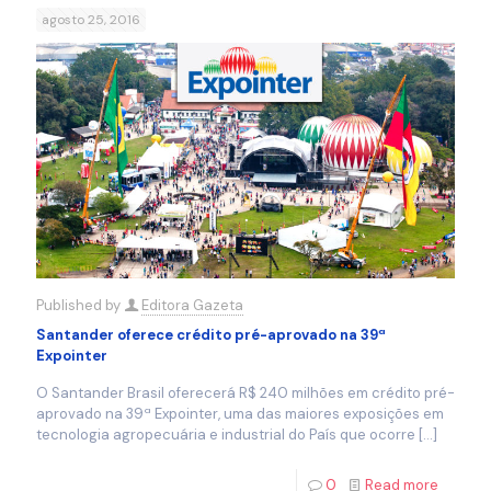
agosto 25, 2016
Published by
Editora Gazeta
Santander oferece crédito pré-aprovado na 39ª
Expointer
O Santander Brasil oferecerá R$ 240 milhões em crédito pré-
aprovado na 39ª Expointer, uma das maiores exposições em
tecnologia agropecuária e industrial do País que ocorre
[…]
0
Read more