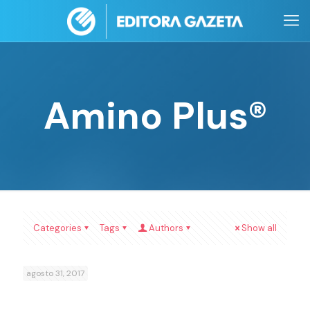
Amino Plus®
Categories
Tags
Authors
Show all
agosto 31, 2017