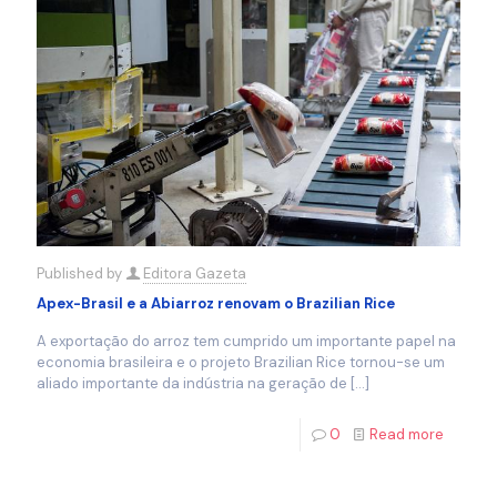
Published by
Editora Gazeta
Apex-Brasil e a Abiarroz renovam o Brazilian Rice
A exportação do arroz tem cumprido um importante papel na
economia brasileira e o projeto Brazilian Rice tornou-se um
aliado importante da indústria na geração de
[…]
0
Read more