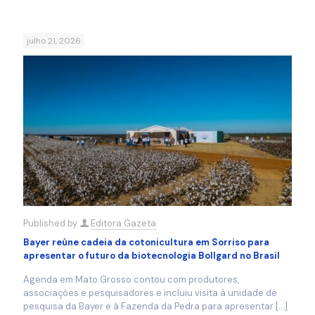
julho 21, 2026
Published by
Editora Gazeta
Bayer reúne cadeia da cotonicultura em Sorriso para
apresentar o futuro da biotecnologia Bollgard no Brasil
Agenda em Mato Grosso contou com produtores,
associações e pesquisadores e incluiu visita à unidade de
pesquisa da Bayer e à Fazenda da Pedra para apresentar
[…]