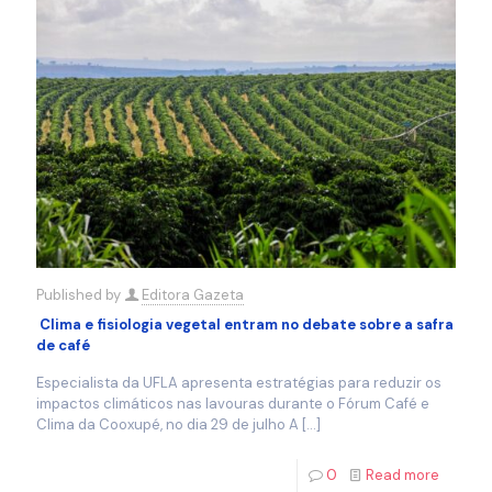
Published by
Editora Gazeta
Clima e fisiologia vegetal entram no debate sobre a safra
de café
Especialista da UFLA apresenta estratégias para reduzir os
impactos climáticos nas lavouras durante o Fórum Café e
Clima da Cooxupé, no dia 29 de julho A
[…]
0
Read more