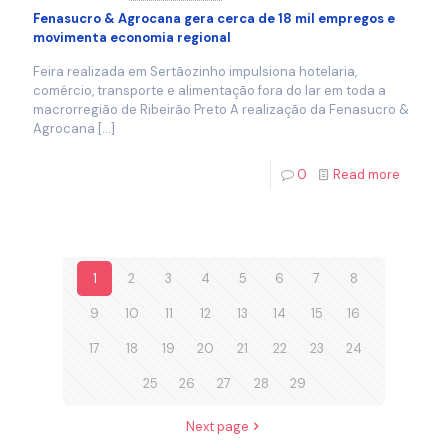
Fenasucro & Agrocana gera cerca de 18 mil empregos e
movimenta economia regional
Feira realizada em Sertãozinho impulsiona hotelaria,
comércio, transporte e alimentação fora do lar em toda a
macrorregião de Ribeirão Preto A realização da Fenasucro &
Agrocana
[…]
0
Read more
1
2
3
4
5
6
7
8
9
10
11
12
13
14
15
16
17
18
19
20
21
22
23
24
25
26
27
28
29
Next page