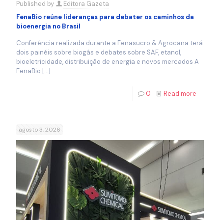
Published by
Editora Gazeta
FenaBio reúne lideranças para debater os caminhos da
bioenergia no Brasil
Conferência realizada durante a Fenasucro & Agrocana terá
dois painéis sobre biogás e debates sobre SAF, etanol,
bioeletricidade, distribuição de energia e novos mercados A
FenaBio
[…]
0
Read more
agosto 3, 2026