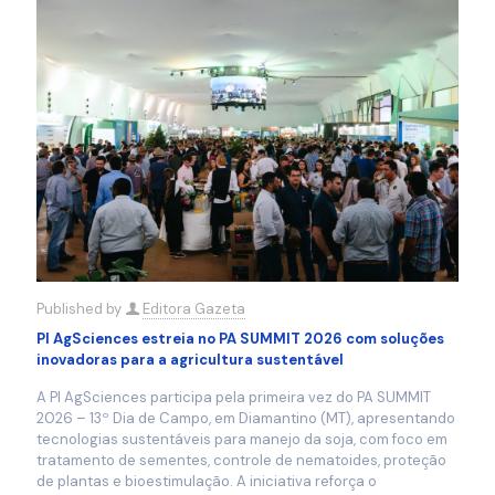
Published by
Editora Gazeta
PI AgSciences estreia no PA SUMMIT 2026 com soluções
inovadoras para a agricultura sustentável
A PI AgSciences participa pela primeira vez do PA SUMMIT
2026 – 13º Dia de Campo, em Diamantino (MT), apresentando
tecnologias sustentáveis para manejo da soja, com foco em
tratamento de sementes, controle de nematoides, proteção
de plantas e bioestimulação. A iniciativa reforça o