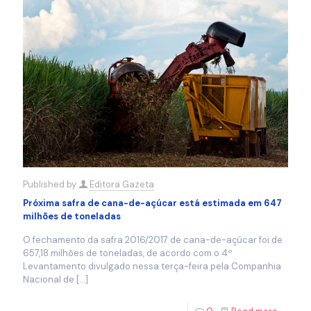
Published by
Editora Gazeta
Próxima safra de cana-de-açúcar está estimada em 647
milhões de toneladas
O fechamento da safra 2016/2017 de cana-de-açúcar foi de
657,18 milhões de toneladas, de acordo com o 4º
Levantamento divulgado nessa terça-feira pela Companhia
Nacional de
[…]