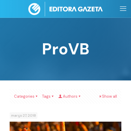
ProVB
Categories
Tags
Authors
Show all
março 27, 2018