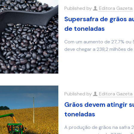
Published by
Editora Gazeta
Supersafra de grãos a
de toneladas
Com um aumento de 27,7% ou 51,
deve chegar a 238,2 milhões de 
Published by
Editora Gazeta
Grãos devem atingir s
toneladas
A produção de grãos na safra 2