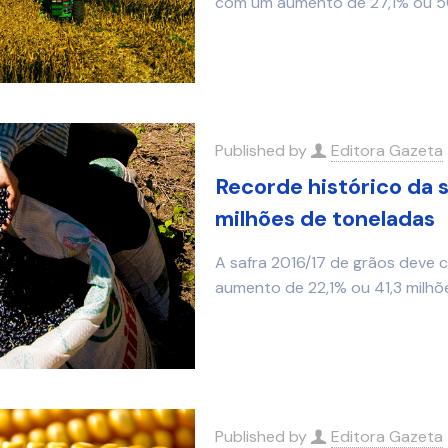
com um aumento de 27,1% ou 50
Published by
Editora Gazeta
Recorde histórico da s
milhões de toneladas
A safra 2016/17 de grãos deve 
aumento de 22,1% ou 41,3 milhõe
Published by
Editora Gazeta