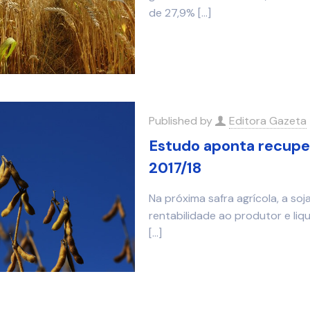
de 27,9%
[…]
Published by
Editora Gazeta
Estudo aponta recuper
2017/18
Na próxima safra agrícola, a s
rentabilidade ao produtor e liq
[…]