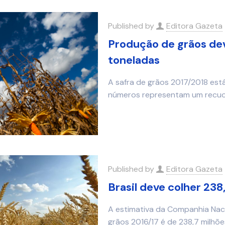
Published by
Editora Gazeta
Produção de grãos dev
toneladas
A safra de grãos 2017/2018 est
números representam um recuo 
Published by
Editora Gazeta
Brasil deve colher 238
A estimativa da Companhia Nac
grãos 2016/17 é de 238,7 milhõ