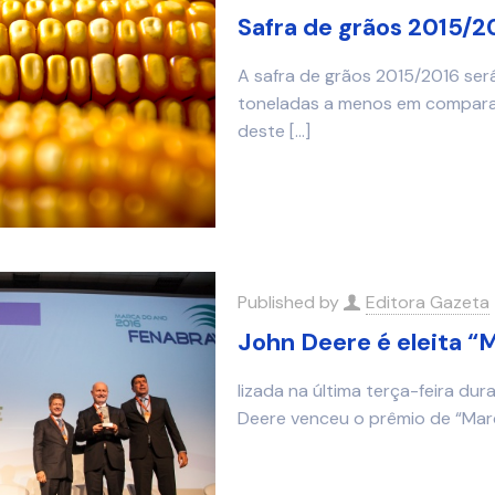
Safra de grãos 2015/2
A safra de grãos 2015/2016 será
toneladas a menos em compara
deste
[…]
Published by
Editora Gazeta
John Deere é eleita “
lizada na última terça-feira d
Deere venceu o prêmio de “Mar