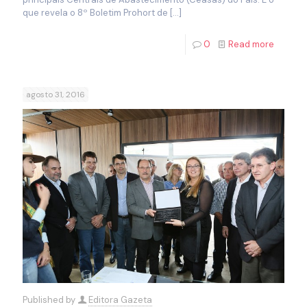
que revela o 8º Boletim Prohort de
[…]
0
Read more
agosto 31, 2016
Published by
Editora Gazeta