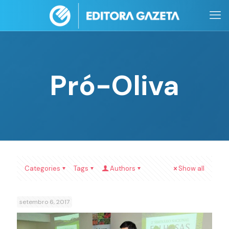
Pró-Oliva
Categories
Tags
Authors
Show all
setembro 6, 2017