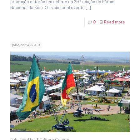
produção estarão em debate na 29ª edição do Fórum
Nacional da Soja. O tradicional evento
[…]
0
Read more
janeiro 24, 2018
Published by
Editora Gazeta