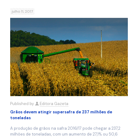
julho 11, 2017
Published by
Editora Gazeta
Grãos devem atingir supersafra de 237 milhões de
toneladas
A produção de grãos na safra 2016/17 pode chegar a 237,2
milhões de toneladas, com um aumento de 27,1% ou 50,6