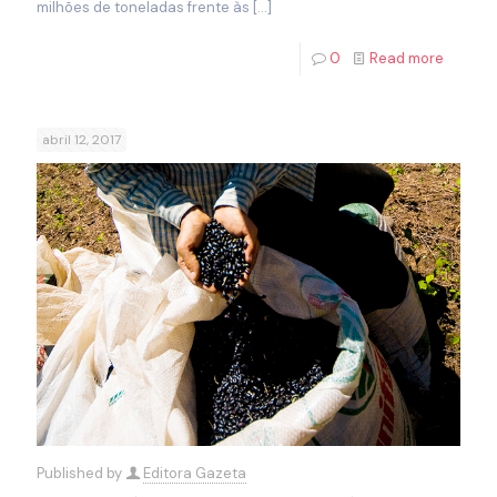
milhões de toneladas frente às
[…]
0
Read more
abril 12, 2017
Published by
Editora Gazeta