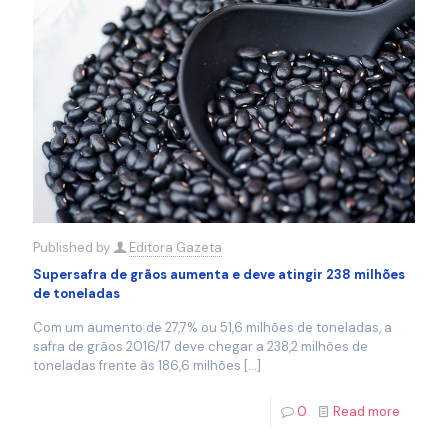
Published by
Editora Gazeta
Supersafra de grãos aumenta e deve atingir 238 milhões
de toneladas
Com um aumento de 27,7% ou 51,6 milhões de toneladas, a
safra de grãos 2016/17 deve chegar a 238,2 milhões de
toneladas frente às 186,6 milhões
[…]
0
Read more