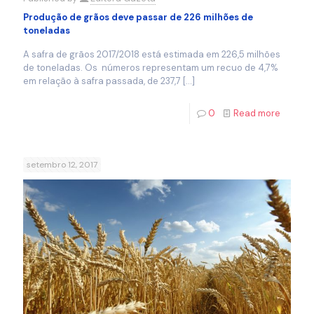
Produção de grãos deve passar de 226 milhões de
toneladas
A safra de grãos 2017/2018 está estimada em 226,5 milhões
de toneladas. Os números representam um recuo de 4,7%
em relação à safra passada, de 237,7
[…]
0
Read more
setembro 12, 2017