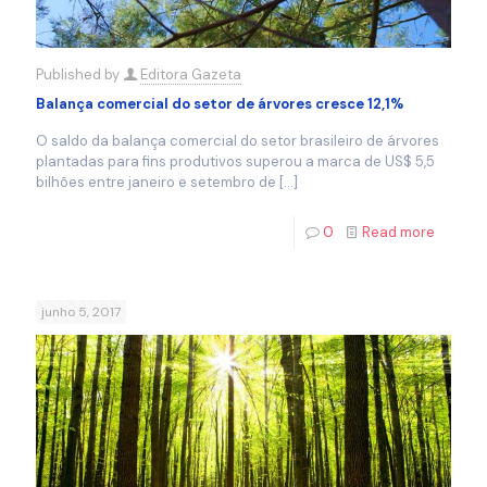
Published by
Editora Gazeta
Balança comercial do setor de árvores cresce 12,1%
O saldo da balança comercial do setor brasileiro de árvores
plantadas para fins produtivos superou a marca de US$ 5,5
bilhões entre janeiro e setembro de
[…]
0
Read more
junho 5, 2017