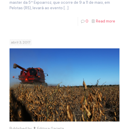
master da 5ª Expoarroz, que ocorre de 9 a 11 de maio, em
Pelotas (RS), levará ao evento
[…]
0
Read more
abril 3, 2017
Published by
Editora Gazeta