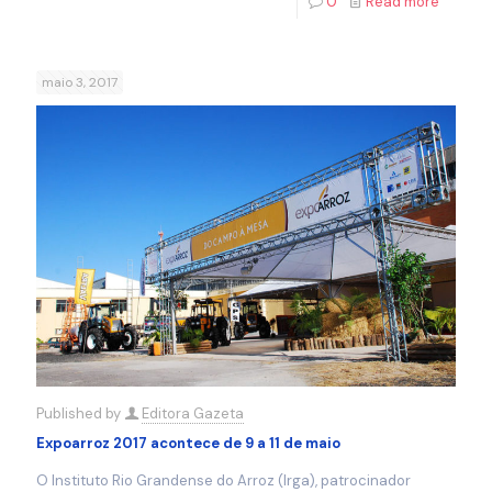
0
Read more
maio 3, 2017
Published by
Editora Gazeta
Expoarroz 2017 acontece de 9 a 11 de maio
O Instituto Rio Grandense do Arroz (Irga), patrocinador