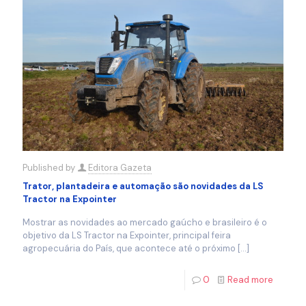
Published by
Editora Gazeta
Trator, plantadeira e automação são novidades da LS
Tractor na Expointer
Mostrar as novidades ao mercado gaúcho e brasileiro é o
objetivo da LS Tractor na Expointer, principal feira
agropecuária do País, que acontece até o próximo
[…]
0
Read more