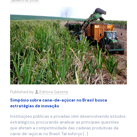
janeiro 19, 2018
Published by
Editora Gazeta
Simpósio sobre cana-de-açúcar no Brasil busca
estratégias de inovação
Instituições públicas e privadas vêm desenvolvendo estudos
estratégicos, procurando analisar as principais questões
que afetam a competitividade das cadeias produtivas da
cana-de-açúcar no Brasil. Tal esforço
[…]