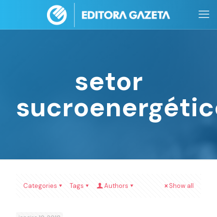
setor
sucroenergétic
Categories
Tags
Authors
Show all