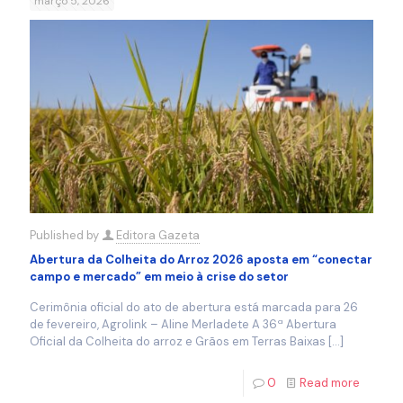
março 5, 2026
Published by
Editora Gazeta
Abertura da Colheita do Arroz 2026 aposta em “conectar
campo e mercado” em meio à crise do setor
Cerimônia oficial do ato de abertura está marcada para 26
de fevereiro, Agrolink – Aline Merladete A 36ª Abertura
Oficial da Colheita do arroz e Grãos em Terras Baixas
[…]
0
Read more