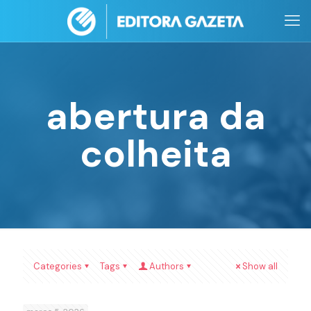
abertura da
colheita
Categories
Tags
Authors
Show all