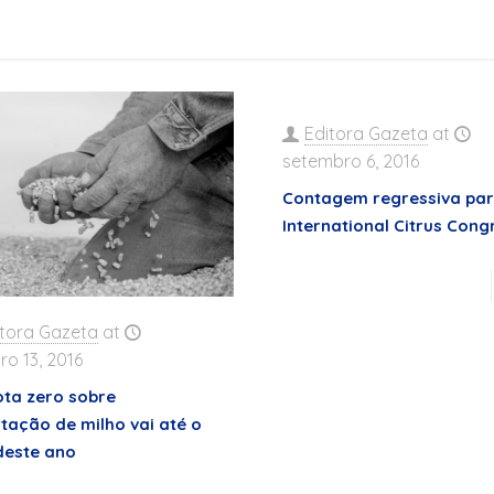
Editora Gazeta
at
setembro 6, 2016
Contagem regressiva par
International Citrus Cong
itora Gazeta
at
ro 13, 2016
ota zero sobre
tação de milho vai até o
 deste ano