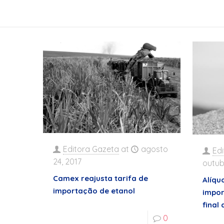
Editora Gazeta
at
agosto
Ed
24, 2017
outub
Camex reajusta tarifa de
Alíqu
importação de etanol
impor
final
0