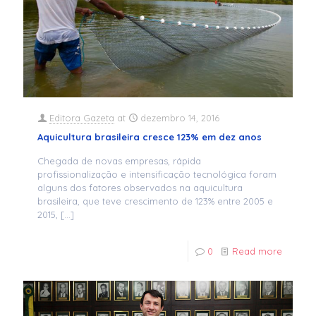
Editora Gazeta
at
dezembro 14, 2016
Aquicultura brasileira cresce 123% em dez anos
Chegada de novas empresas, rápida
profissionalização e intensificação tecnológica foram
alguns dos fatores observados na aquicultura
brasileira, que teve crescimento de 123% entre 2005 e
2015,
[…]
0
Read more