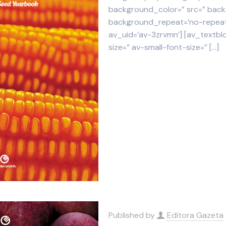
background_color=” src=” backg
background_repeat=’no-repeat’
av_uid=’av-3zrvmn’] [av_textbl
size=” av-small-font-size=”
[…]
Published by
Editora Gazeta