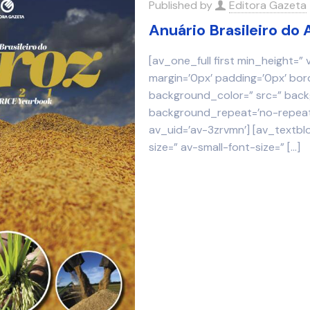
Published by
Editora Gazeta
Anuário Brasileiro do 
[av_one_full first min_height=”
margin=’0px’ padding=’0px’ bor
background_color=” src=” backg
background_repeat=’no-repeat’
av_uid=’av-3zrvmn’] [av_textbl
size=” av-small-font-size=”
[…]