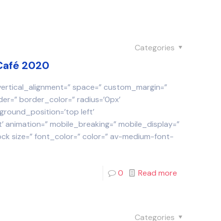
Categories
 Café 2020
 vertical_alignment=” space=” custom_margin=”
der=” border_color=” radius=’0px’
round_position=’top left’
 animation=” mobile_breaking=” mobile_display=”
ock size=” font_color=” color=” av-medium-font-
0
Read more
Categories