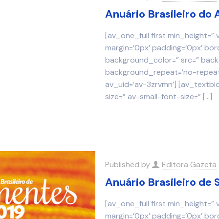
Anuário Brasileiro do
[av_one_full first min_height=”
margin=’0px’ padding=’0px’ bor
background_color=” src=” backg
background_repeat=’no-repeat’
av_uid=’av-3zrvmn’] [av_textbl
size=” av-small-font-size=”
[…]
Published by
Editora Gazeta
Anuário Brasileiro de
[av_one_full first min_height=”
margin=’0px’ padding=’0px’ bor