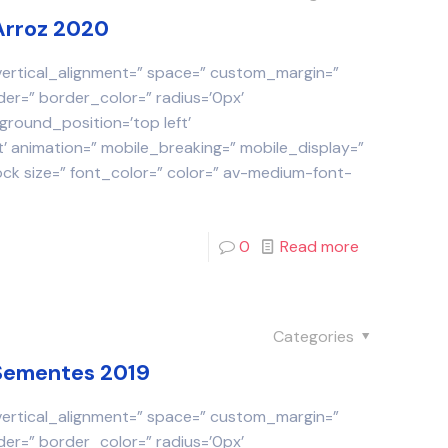
 Arroz 2020
 vertical_alignment=” space=” custom_margin=”
der=” border_color=” radius=’0px’
round_position=’top left’
 animation=” mobile_breaking=” mobile_display=”
ock size=” font_color=” color=” av-medium-font-
0
Read more
Categories
 Sementes 2019
 vertical_alignment=” space=” custom_margin=”
der=” border_color=” radius=’0px’