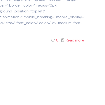
der=” border_color=” radius=’0px’
round_position=’top left’
 animation=” mobile_breaking=” mobile_display=”
ock size=” font_color=” color=” av-medium-font-
0
Read more