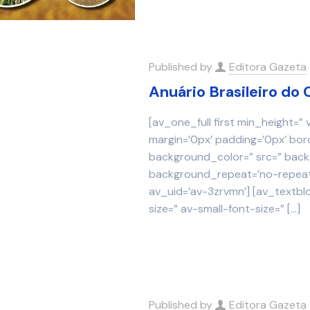
Published by
Editora Gazeta
Anuário Brasileiro do
[av_one_full first min_height=”
margin=’0px’ padding=’0px’ bor
background_color=” src=” backg
background_repeat=’no-repeat’
av_uid=’av-3zrvmn’] [av_textbl
size=” av-small-font-size=”
[…]
Published by
Editora Gazeta