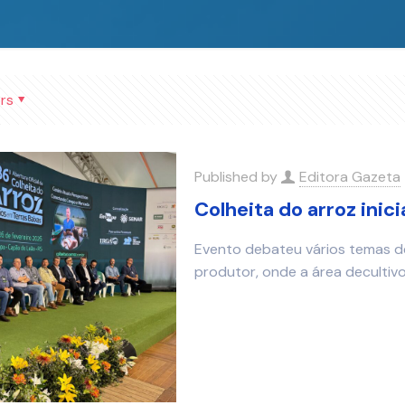
rs
Published by
Editora Gazeta
Colheita do arroz inic
Evento debateu vários temas de 
produtor, onde a área decultivo 