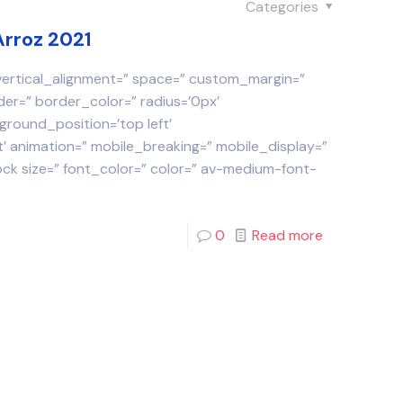
Categories
Arroz 2021
 vertical_alignment=” space=” custom_margin=”
der=” border_color=” radius=’0px’
round_position=’top left’
 animation=” mobile_breaking=” mobile_display=”
ock size=” font_color=” color=” av-medium-font-
0
Read more