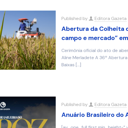
Published by
Editora Gazeta
Abertura da Colheita 
campo e mercado” em 
Cerimônia oficial do ato de abe
Aline Merladete A 36ª Abertura 
Baixas
[…]
Published by
Editora Gazeta
Anuário Brasileiro do
[av_one_full first min_height=”