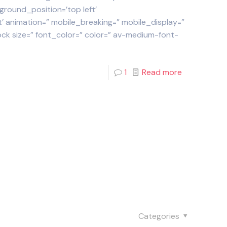
round_position=’top left’
 animation=” mobile_breaking=” mobile_display=”
ock size=” font_color=” color=” av-medium-font-
1
Read more
Categories