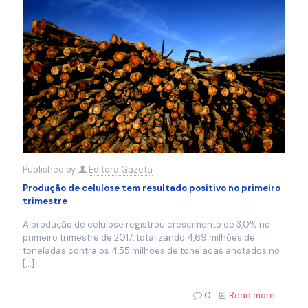
Published by
Editora Gazeta
Produção de celulose tem resultado positivo no primeiro
trimestre
A produção de celulose registrou crescimento de 3,0% no
primeiro trimestre de 2017, totalizando 4,69 milhões de
toneladas contra os 4,55 milhões de toneladas anotados no
[…]
0
Read more