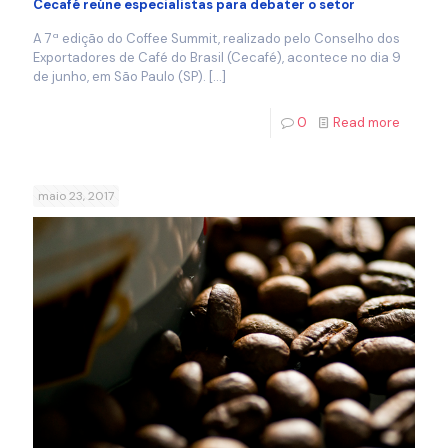
Cecafé reúne especialistas para debater o setor
A 7ª edição do Coffee Summit, realizado pelo Conselho dos
Exportadores de Café do Brasil (Cecafé), acontece no dia 9
de junho, em São Paulo (SP).
[…]
0
Read more
maio 23, 2017