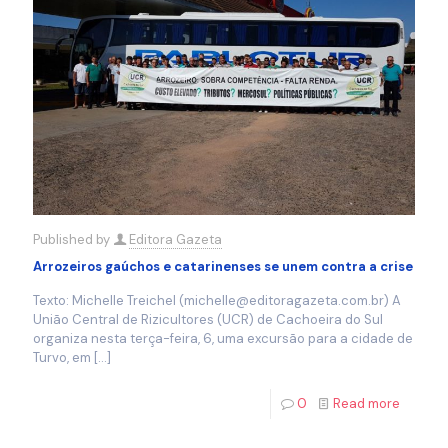
Published by
Editora Gazeta
Arrozeiros gaúchos e catarinenses se unem contra a crise
Texto: Michelle Treichel (michelle@editoragazeta.com.br) A
União Central de Rizicultores (UCR) de Cachoeira do Sul
organiza nesta terça-feira, 6, uma excursão para a cidade de
Turvo, em
[…]
0
Read more