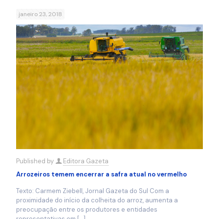
janeiro 23, 2018
Published by
Editora Gazeta
Arrozeiros temem encerrar a safra atual no vermelho
Texto: Carmem Ziebell, Jornal Gazeta do Sul Com a
proximidade do início da colheita do arroz, aumenta a
preocupação entre os produtores e entidades
representativas em
[…]