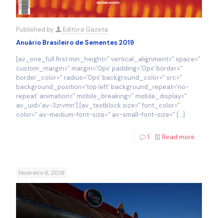
Published by
Editora Gazeta
Anuário Brasileiro de Sementes 2019
[av_one_full first min_height=” vertical_alignment=” space=”
custom_margin=” margin=’0px’ padding=’0px’ border=”
border_color=” radius=’0px’ background_color=” src=”
background_position=’top left’ background_repeat=’no-
repeat’ animation=” mobile_breaking=” mobile_display=”
av_uid=’av-3zrvmn’] [av_textblock size=” font_color=”
color=” av-medium-font-size=” av-small-font-size=”
[…]
1
Read more
fevereiro 6, 2018