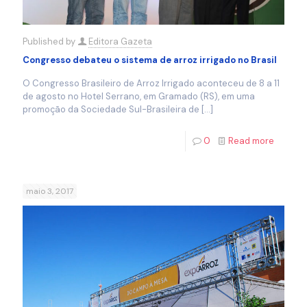
Published by
Editora Gazeta
Congresso debateu o sistema de arroz irrigado no Brasil
O Congresso Brasileiro de Arroz Irrigado aconteceu de 8 a 11
de agosto no Hotel Serrano, em Gramado (RS), em uma
promoção da Sociedade Sul-Brasileira de
[…]
0
Read more
maio 3, 2017