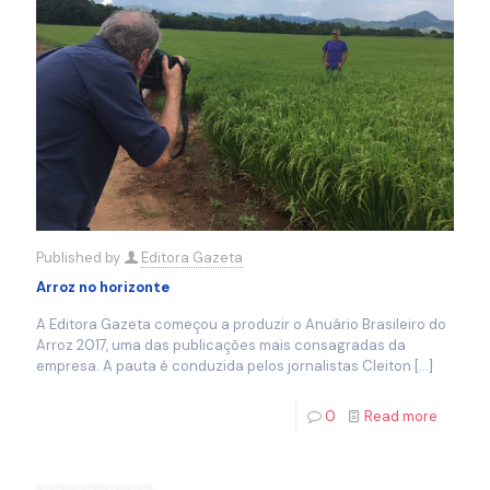
Published by
Editora Gazeta
Arroz no horizonte
A Editora Gazeta começou a produzir o Anuário Brasileiro do
Arroz 2017, uma das publicações mais consagradas da
empresa. A pauta é conduzida pelos jornalistas Cleiton
[…]
0
Read more