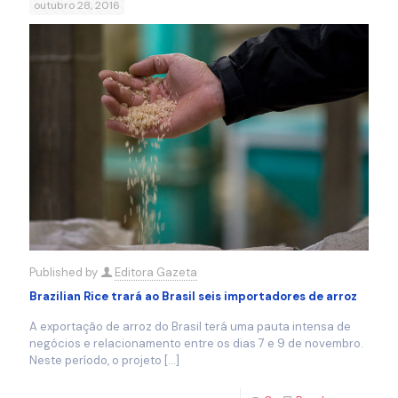
outubro 28, 2016
Published by
Editora Gazeta
Brazilian Rice trará ao Brasil seis importadores de arroz
A exportação de arroz do Brasil terá uma pauta intensa de
negócios e relacionamento entre os dias 7 e 9 de novembro.
Neste período, o projeto
[…]