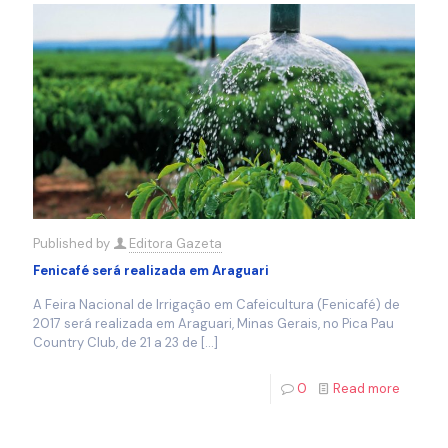
Published by
Editora Gazeta
Fenicafé será realizada em Araguari
A Feira Nacional de Irrigação em Cafeicultura (Fenicafé) de
2017 será realizada em Araguari, Minas Gerais, no Pica Pau
Country Club, de 21 a 23 de
[…]
0
Read more