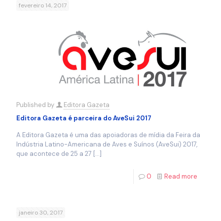
fevereiro 14, 2017
Published by
Editora Gazeta
Editora Gazeta é parceira do AveSui 2017
A Editora Gazeta é uma das apoiadoras de mídia da Feira da
Indústria Latino-Americana de Aves e Suínos (AveSui) 2017,
que acontece de 25 a 27
[…]
0
Read more
janeiro 30, 2017