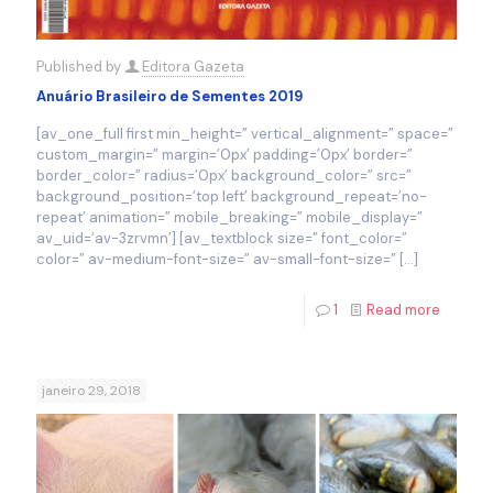
Published by
Editora Gazeta
Anuário Brasileiro de Sementes 2019
[av_one_full first min_height=” vertical_alignment=” space=”
custom_margin=” margin=’0px’ padding=’0px’ border=”
border_color=” radius=’0px’ background_color=” src=”
background_position=’top left’ background_repeat=’no-
repeat’ animation=” mobile_breaking=” mobile_display=”
av_uid=’av-3zrvmn’] [av_textblock size=” font_color=”
color=” av-medium-font-size=” av-small-font-size=”
[…]
1
Read more
janeiro 29, 2018