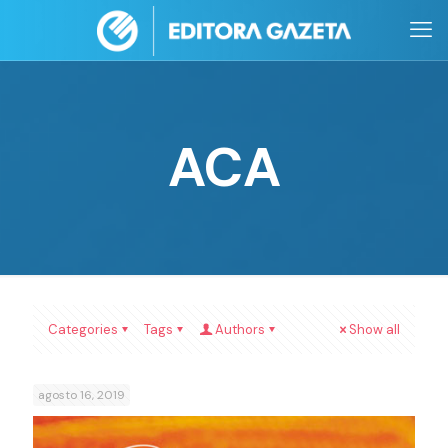
ACA
Categories
Tags
Authors
Show all
agosto 16, 2019