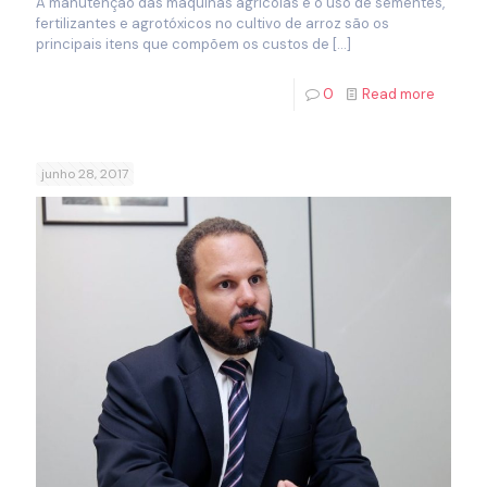
A manutenção das máquinas agrícolas e o uso de sementes,
fertilizantes e agrotóxicos no cultivo de arroz são os
principais itens que compõem os custos de
[…]
0
Read more
junho 28, 2017