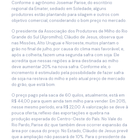
Conforme o agrônomo Josemar Parise, do escritório
regional da Emater, sediado em Soledade, alguns
produtores estão plantando para silagem e outros com
objetivo comercial, considerando o bom preço no mercado.
O presidente da Associação dos Produtores de Milho do Rio
Grande do Sul (Apromilho), Cláudio de Jesus, observa que
nas Missões, Alto Uruguai e Noroeste, muitos plantam o
grão no final de julho, por causa do clima mais favorável, e,
após a colheita, fazem uma segunda safra com soja. Ele
acredita que nessas regiões a área destinada ao milho
deve aumentar 20% na nova safra. Conforme ele, o
incremento é estimulado pela possibilidade de fazer safra
de soja na resteva do milho e pelo atual preço de mercado
do grão, que está bom.
O preço pago pela saca de 60 quilos, atualmente, está em
R$ 44,00 para quem ainda tem milho para vender. Em 2015,
nesse mesmo período, era R$ 22,00. A valorização se deve à
pouca oferta, reflexo das exportações e quebra na
produção esperada do Centro-Oeste do País. No Vale do
Rio Pardo, Parise diz que também deve ocorrer expansão da
área por causa do preço. No Estado, Cláudio de Jesus prevê
que a ampliação não passará de 10%. Para o presidente da