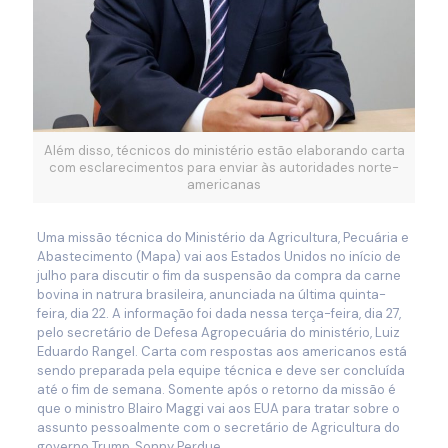
Além disso, técnicos do ministério estão elaborando carta
com esclarecimentos para enviar às autoridades norte-
americanas
Uma missão técnica do Ministério da Agricultura, Pecuária e
Abastecimento (Mapa) vai aos Estados Unidos no início de
julho para discutir o fim da suspensão da compra da carne
bovina in natrura brasileira, anunciada na última quinta-
feira, dia 22. A informação foi dada nessa terça-feira, dia 27,
pelo secretário de Defesa Agropecuária do ministério, Luiz
Eduardo Rangel. Carta com respostas aos americanos está
sendo preparada pela equipe técnica e deve ser concluída
até o fim de semana. Somente após o retorno da missão é
que o ministro Blairo Maggi vai aos EUA para tratar sobre o
assunto pessoalmente com o secretário de Agricultura do
governo Trump, Sonny Perdue.