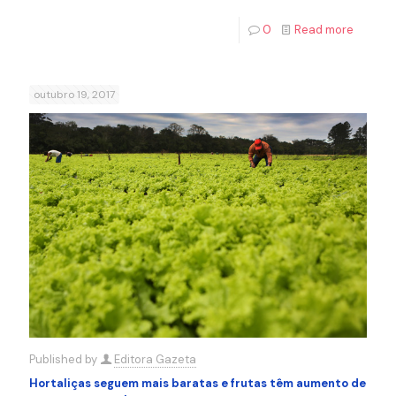
0
Read more
outubro 19, 2017
Published by
Editora Gazeta
Hortaliças seguem mais baratas e frutas têm aumento de