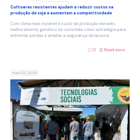
Cultivares resistentes ajudam a reduzir custos na
produção de soja e aumentam a competitividade
Com clima mais instável e custo de produção elevado,
melhoramento genético se consolida como estratégia para
enfrentar perdas e ampliar a segurança da lavoura
0
Read more
maio 22, 2025