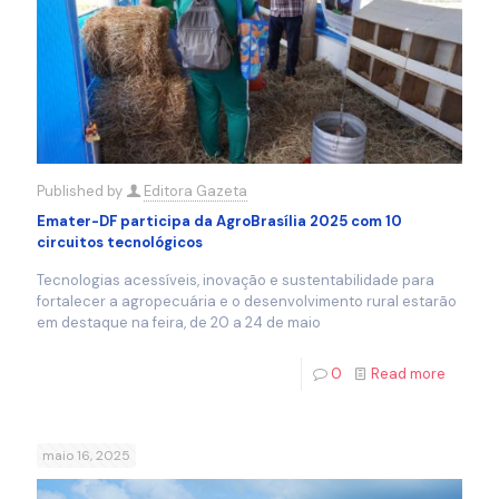
Published by
Editora Gazeta
Emater-DF participa da AgroBrasília 2025 com 10
circuitos tecnológicos
Tecnologias acessíveis, inovação e sustentabilidade para
fortalecer a agropecuária e o desenvolvimento rural estarão
em destaque na feira, de 20 a 24 de maio
0
Read more
maio 16, 2025