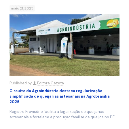
maio 21, 2025
Published by
Editora Gazeta
Circuito da Agroindústria destaca regularização
simplificada de queijarias artesanais na Agrobrasília
2025
Registro Provisório facilita a legalização de queijarias
artesanais e fortalece a produção familiar de queijos no DF