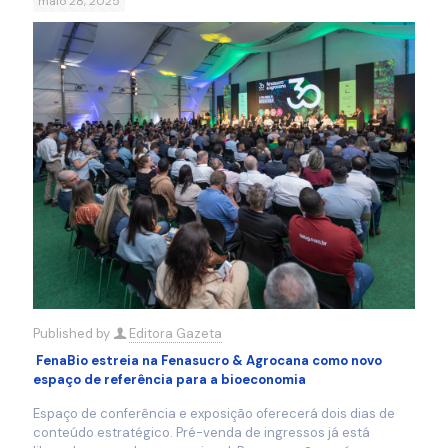
maio 28, 2025
Published by
Editora Gazeta
FenaBio estreia na Fenasucro & Agrocana como novo
espaço de referência para a bioeconomia
Espaço de conferência e exposição oferecerá dois dias de
conteúdo estratégico. Pré-venda de ingressos já está