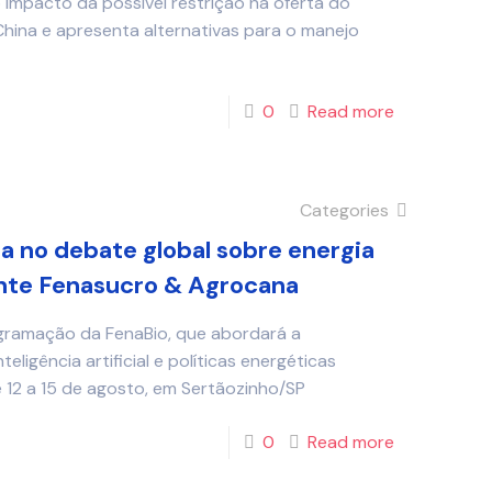
 impacto da possível restrição na oferta do
China e apresenta alternativas para o manejo
0
Read more
Categories
a no debate global sobre energia
ante Fenasucro & Agrocana
ogramação da FenaBio, que abordará a
teligência artificial e políticas energéticas
de 12 a 15 de agosto, em Sertãozinho/SP
0
Read more