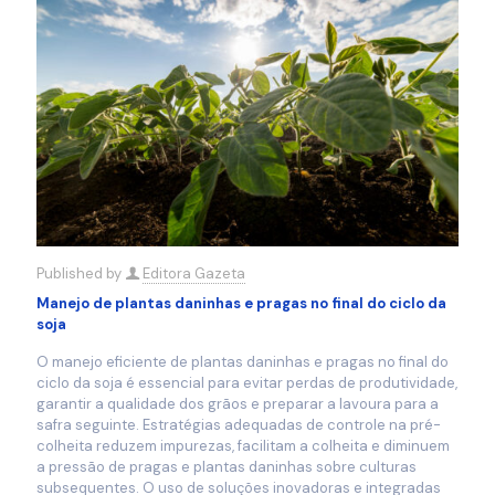
Published by
Editora Gazeta
Manejo de plantas daninhas e pragas no final do ciclo da
soja
O manejo eficiente de plantas daninhas e pragas no final do
ciclo da soja é essencial para evitar perdas de produtividade,
garantir a qualidade dos grãos e preparar a lavoura para a
safra seguinte. Estratégias adequadas de controle na pré-
colheita reduzem impurezas, facilitam a colheita e diminuem
a pressão de pragas e plantas daninhas sobre culturas
subsequentes. O uso de soluções inovadoras e integradas