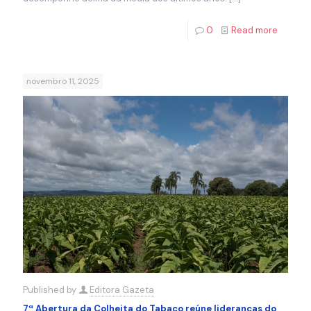
0
Read more
novembro 11, 2025
Published by
Editora Gazeta
7ª Abertura da Colheita do Tabaco reúne lideranças do