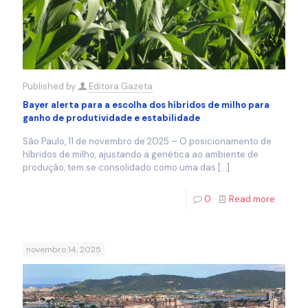
Published by
Editora Gazeta
Bayer alerta para a escolha dos híbridos de milho para
ganho de produtividade e estabilidade
São Paulo, 11 de novembro de 2025 – O posicionamento de
híbridos de milho, ajustando a genética ao ambiente de
produção, tem se consolidado como uma das
[…]
0
Read more
novembro 14, 2025