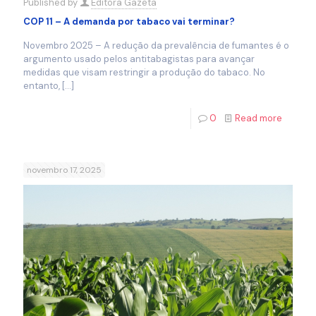
Published by
Editora Gazeta
COP 11 – A demanda por tabaco vai terminar?
Novembro 2025 – A redução da prevalência de fumantes é o
argumento usado pelos antitabagistas para avançar
medidas que visam restringir a produção do tabaco. No
entanto,
[…]
0
Read more
novembro 17, 2025