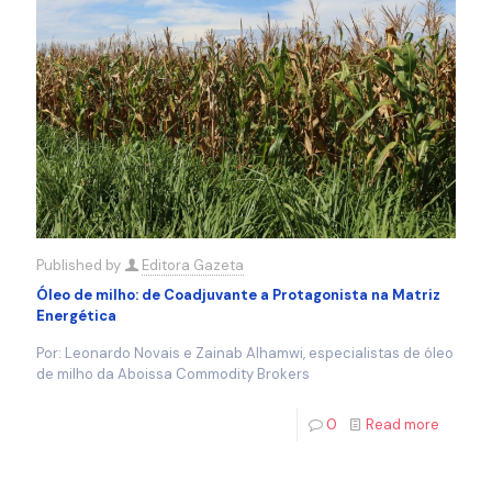
Published by
Editora Gazeta
Óleo de milho: de Coadjuvante a Protagonista na Matriz
Energética
Por: Leonardo Novais e Zainab Alhamwi, especialistas de óleo
de milho da Aboissa Commodity Brokers
0
Read more