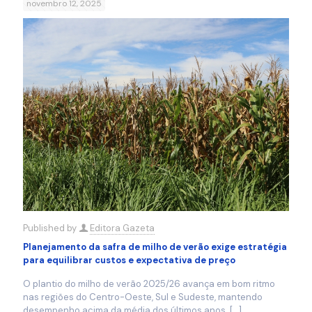
novembro 12, 2025
Published by
Editora Gazeta
Planejamento da safra de milho de verão exige estratégia
para equilibrar custos e expectativa de preço
O plantio do milho de verão 2025/26 avança em bom ritmo
nas regiões do Centro-Oeste, Sul e Sudeste, mantendo
desempenho acima da média dos últimos anos.
[…]