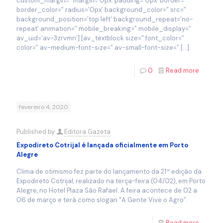
custom_margin=” margin=’0px’ padding=’0px’ border=”
border_color=” radius=’0px’ background_color=” src=”
background_position=’top left’ background_repeat=’no-
repeat’ animation=” mobile_breaking=” mobile_display=”
av_uid=’av-3zrvmn’] [av_textblock size=” font_color=”
color=” av-medium-font-size=” av-small-font-size=”
[…]
0
Read more
fevereiro 4, 2020
Published by
Editora Gazeta
Expodireto Cotrijal é lançada oficialmente em Porto
Alegre
Clima de otimismo fez parte do lançamento da 21ª edição da
Expodireto Cotrijal, realizado na terça-feira (04/02), em Porto
Alegre, no Hotel Plaza São Rafael. A feira acontece de 02 a
06 de março e terá como slogan “A Gente Vive o Agro”.
Read more