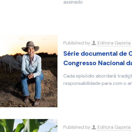
assinado
Published by
Editora Gazeta
Série documental de C
Congresso Nacional d
Cada episódio abordará tradiçã
responsabilidade para com o a
Published by
Editora Gazeta