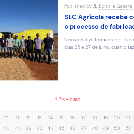
Published by
Editora Gazeta
SLC Agrícola recebe c
o processo de fabrica
Uma comitiva formada por execu
dias 25 e 27 de julho, quatro f
Prev page
10
11
12
13
14
15
16
17
18
19
20
21
40
41
42
43
44
45
46
47
48
49
50
51