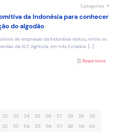
Categories
omitiva da Indonésia para conhecer
ção do algodão
tivos de empresas da Indonésia visitou, entre os
azendas da SLC Agrícola, em três Estados.
[…]
Read more
22
23
24
25
26
27
28
29
30
52
53
54
55
56
57
58
59
60