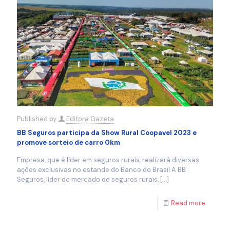
Published by
Editora Gazeta
BB Seguros participa da Show Rural Coopavel 2023 e
promove sorteio de carro 0km
Empresa, que é líder em seguros rurais, realizará diversas
ações exclusivas no estande do Banco do Brasil A BB
Seguros, líder do mercado de seguros rurais,
[…]
Read more