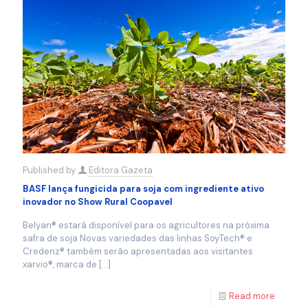
Published by
Editora Gazeta
BASF lança fungicida para soja com ingrediente ativo
inovador no Show Rural Coopavel
Belyan® estará disponível para os agricultores na próxima
safra de soja Novas variedades das linhas SoyTech® e
Credenz® também serão apresentadas aos visitantes
xarvio®, marca de
[…]
Read more