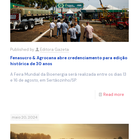
Published by
Editora Gazeta
Fenasucro & Agrocana abre credenciamento para edição
histórica de 30 anos
A Feira Mundial da Bioenergia será realizada entre os dias 13
e 16 de agosto, em Sertãozinho/SP.
Read more
maio 20, 2024