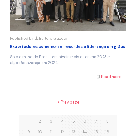
Published by
Editora Gazeta
Exportadores comemoram recordes e liderança em grãos
Soja e milho do Brasil têm níveis mais altos em 2023 e
algodão avança em 2024.
Read more
Prev page
1
2
3
4
5
6
7
8
9
10
11
12
13
14
15
16