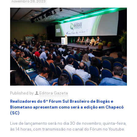
novembro 28, 2023
Published by
Editora Gazeta
Realizadores do 6º Fórum Sul Brasileiro de Biogás e
Biometano apresentam como será a edição em Chapecó
(SC)
Live de lançamento será no dia 30 de novembro, quinta-feira,
às 14 horas, com transmissão no canal do Fórum no Youtube.