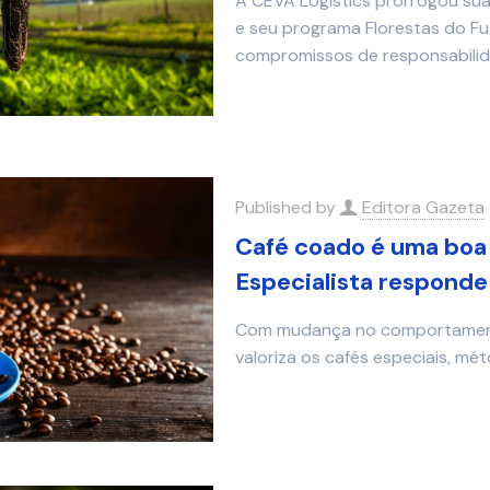
A CEVA Logistics prorrogou sua
e seu programa Florestas do Fut
compromissos de responsabilid
Published by
Editora Gazeta
Café coado é uma boa 
Especialista responde
Com mudança no comportamento
valoriza os cafés especiais, m