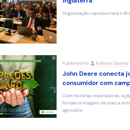
Inglaterra
Organização representará o Br
Published by
Editora Gazeta
John Deere conecta jo
consumidor com campa
Com histórias inspiradoras, açã
fortalece imagem da marca ent
agricultor