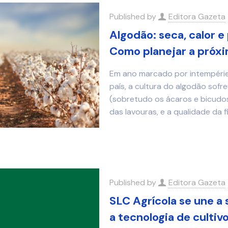
Published by
Editora Gazeta
Algodão: seca, calor e
Como planejar a próx
Em ano marcado por intempéries
país, a cultura do algodão sofre
(sobretudo os ácaros e bicudo
das lavouras, e a qualidade da f
Published by
Editora Gazeta
SLC Agrícola se une a
a tecnologia de culti