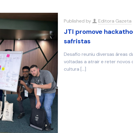
Published by
Editora Gazeta
JTI promove hackathon
safristas
Desafio reuniu diversas áreas d
voltadas a atrair e reter novos
cultura
[…]