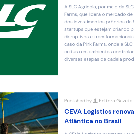
A SLC Agrícola, por meio da SLC 
Farms, que lidera o mercado de f
dos investimentos próprios da S
startups que estejam criando p
disruptivos e transformacionais
caso da Pink Farms, onde a SL
cultura em ambientes controla
diversas etapas da cadeia produ
Published by
Editora Gazeta
CEVA Logistics renov
Atlântica no Brasil