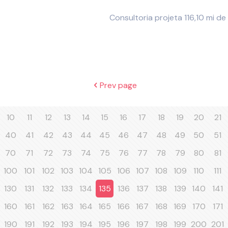
Consultoria projeta 116,10 mi de
Prev page
10
11
12
13
14
15
16
17
18
19
20
21
40
41
42
43
44
45
46
47
48
49
50
51
70
71
72
73
74
75
76
77
78
79
80
81
100
101
102
103
104
105
106
107
108
109
110
111
130
131
132
133
134
135
136
137
138
139
140
141
160
161
162
163
164
165
166
167
168
169
170
171
190
191
192
193
194
195
196
197
198
199
200
201