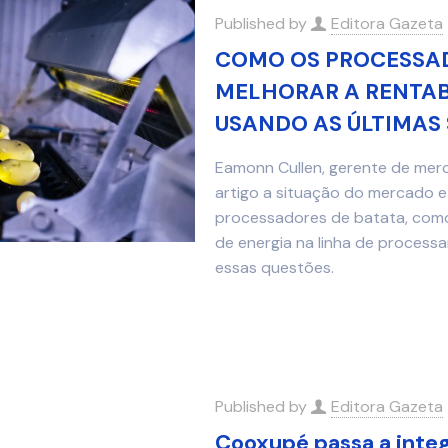
Published by
Editora Gazeta
COMO OS PROCESSAD
MELHORAR A RENTABI
USANDO AS ÚLTIMAS 
Eamonn Cullen, gerente de mer
artigo a situação do mercado e
processadores de batata, como
de energia na linha de proces
essas questões.
Published by
Editora Gazeta
Cooxupé passa a integ