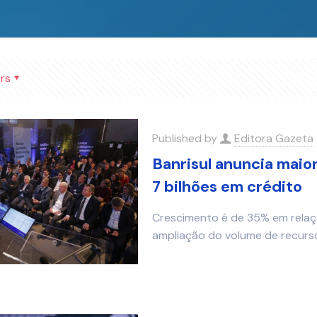
rs
Published by
Editora Gazeta
Banrisul anuncia maio
7 bilhões em crédito
Crescimento é de 35% em relaçã
ampliação do volume de recurso