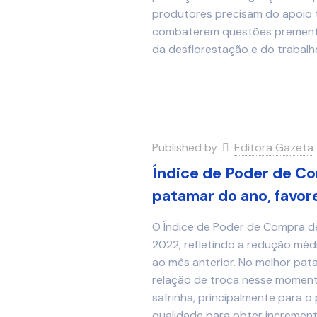
produtores precisam do apoio t
combaterem questões prementes,
da desflorestação e do trabalho 
Published by
Editora Gazeta
Índice de Poder de Co
patamar do ano, favo
O Índice de Poder de Compra de 
2022, refletindo a redução mé
ao mês anterior. No melhor pat
relação de troca nesse momento
safrinha, principalmente para o
qualidade para obter increment