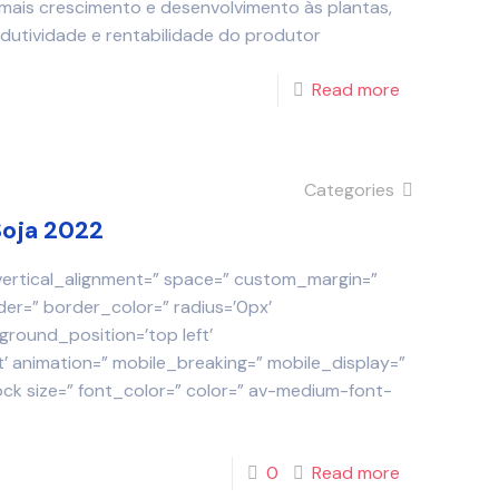
 mais crescimento e desenvolvimento às plantas,
odutividade e rentabilidade do produtor
Read more
Categories
Soja 2022
 vertical_alignment=” space=” custom_margin=”
der=” border_color=” radius=’0px’
round_position=’top left’
 animation=” mobile_breaking=” mobile_display=”
ock size=” font_color=” color=” av-medium-font-
0
Read more