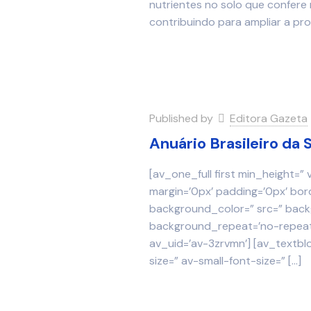
nutrientes no solo que confere
contribuindo para ampliar a pr
Published by
Editora Gazeta
Anuário Brasileiro da 
[av_one_full first min_height=”
margin=’0px’ padding=’0px’ bor
background_color=” src=” backg
background_repeat=’no-repeat’
av_uid=’av-3zrvmn’] [av_textbl
size=” av-small-font-size=”
[…]