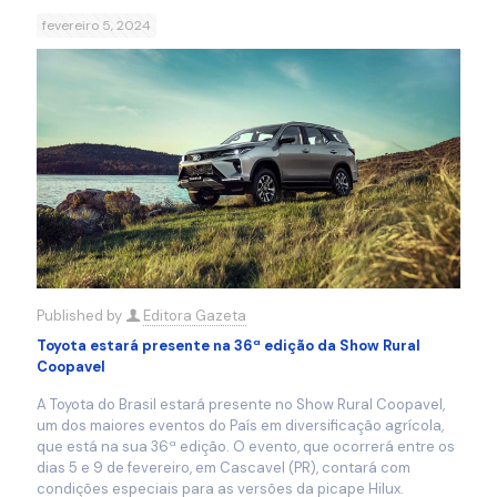
fevereiro 5, 2024
Published by
Editora Gazeta
Toyota estará presente na 36ª edição da Show Rural
Coopavel
A Toyota do Brasil estará presente no Show Rural Coopavel,
um dos maiores eventos do País em diversificação agrícola,
que está na sua 36ª edição. O evento, que ocorrerá entre os
dias 5 e 9 de fevereiro, em Cascavel (PR), contará com
condições especiais para as versões da picape Hilux.