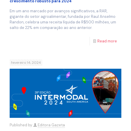
crescimento robusto para 2024
Em um ano marcado por avanços significativos, a RAR,
gigante do setor agroalimentar, fundada por Raul Anselmo
Randon, celebra uma receita líquida de R$500 milhões, um
salto de 22% em comparação ao ano anterior.
Read more
fevereiro 14, 2024
Published by
Editora Gazeta