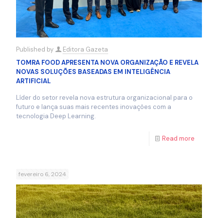
Published by
Editora Gazeta
TOMRA FOOD APRESENTA NOVA ORGANIZAÇÃO E REVELA
NOVAS SOLUÇÕES BASEADAS EM INTELIGÊNCIA
ARTIFICIAL
Líder do setor revela nova estrutura organizacional para o
futuro e lança suas mais recentes inovações com a
tecnologia Deep Learning.
Read more
fevereiro 6, 2024