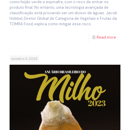
como feijão verde e espinafre, com o risco de entrar no
produto final. No entanto, uma tecnologia avançada de
classificação está provando ser um divisor de águas. Jacob
Hobbel, Diretor Global de Categoria de Vegetais e Frutas da
TOMRA Food, explica como mitigar esse risco.
Read more
outubro 3, 2023