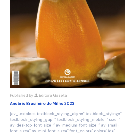
Published by
Editora Gazeta
Anuário Brasileiro do Milho 2023
[av_textblock textblock_styling_align=” textblock_styling=”
textblock_styling_gap=” textblock_styling_mobile=” size=”
av-desktop-font-size=” av-medium-font-size=” av-small-
font-size=” av-mini-font-size=” font_color=” color=” id=”