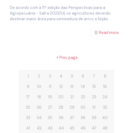
De acordo com a 11ª edição das Perspectivas para a
Agropecuária - Safra 2023/24, os agricultores deverão
destinar maior área para semeadura de arroz e feijão.
Read more
Prev page
1
2
3
4
5
6
7
8
9
10
11
12
13
14
15
16
17
18
19
20
21
22
23
24
25
26
27
28
29
30
31
32
33
34
35
36
37
38
39
40
41
42
43
44
45
46
47
48