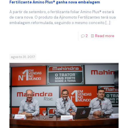
Fertilizante Amino Plus® ganha nova embalagem
A partir de setembro, o fertilizante foliar Amino Plus® estará
de cara nova. O produto da Ajinomoto Fertilizantes terá sua
embalagem reformulada, seguindo o mesmo conceito
[…]
2
Read more
agosto 31, 2017