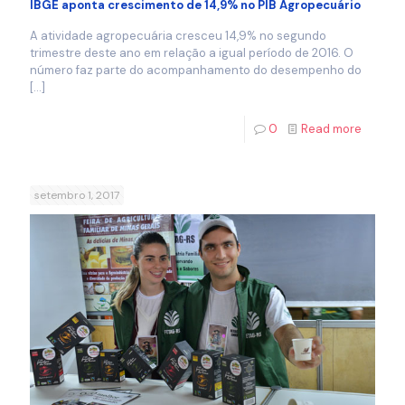
IBGE aponta crescimento de 14,9% no PIB Agropecuário
A atividade agropecuária cresceu 14,9% no segundo
trimestre deste ano em relação a igual período de 2016. O
número faz parte do acompanhamento do desempenho do
[…]
0
Read more
setembro 1, 2017