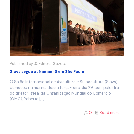
Published by
Editora Gazeta
Siavs segue até amanhã em São Paulo
O Salão Internacional de Avicultura e Suinocultura (Siavs)
começou na manhã dessa terça-feira, dia 29, com palestra
do diretor-geral da Organização Mundial do Comércio
(OMC), Roberto
[…]
0
Read more