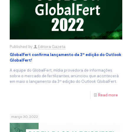
Published by
Editora Gazeta
GlobalFert confirma lançamento da 3ª edição do Outlook
GlobalFert!
A equipe do GlobalFert, mídia provedora de informações
sobre o mercado de fertilizantes, anunciou que acontecerá
em maio o lançamento da 3ª edição do Outlook GlobalFert.
Read more
março 30, 2022