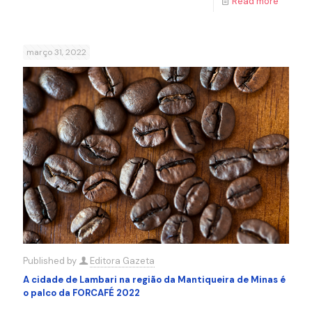
Read more
março 31, 2022
Published by
Editora Gazeta
A cidade de Lambari na região da Mantiqueira de Minas é
o palco da FORCAFÉ 2022