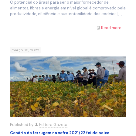
O potencial do Brasil para ser o maior fornecedor de
alimentos, fibras e energia em nível global é comprovado pela
produtividade, eficiência e sustentabilidade das cadeias
[…]
Read more
março 30, 2022
Published by
Editora Gazeta
Cenário da ferrugem na safra 2021/22 foi de baixo