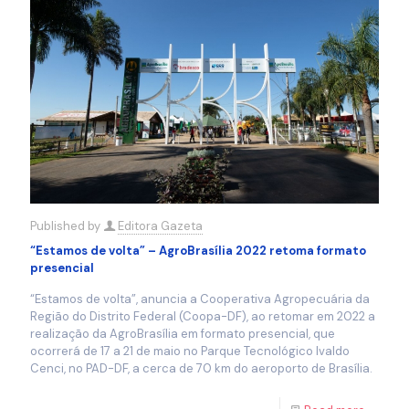
Published by
Editora Gazeta
“Estamos de volta” – AgroBrasília 2022 retoma formato
presencial
“Estamos de volta”, anuncia a Cooperativa Agropecuária da
Região do Distrito Federal (Coopa-DF), ao retomar em 2022 a
realização da AgroBrasília em formato presencial, que
ocorrerá de 17 a 21 de maio no Parque Tecnológico Ivaldo
Cenci, no PAD-DF, a cerca de 70 km do aeroporto de Brasília.